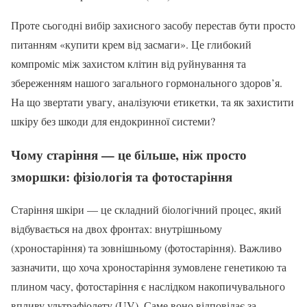
Проте сьогодні вибір захисного засобу перестав бути просто
питанням «купити крем від засмаги». Це глибокий
компроміс між захистом клітин від руйнування та
збереженням нашого загального гормонального здоров’я.
На що звертати увагу, аналізуючи етикетки, та як захистити
шкіру без шкоди для ендокринної системи?
Чому старіння — це більше, ніж просто
зморшки: фізіологія та фотостаріння
Старіння шкіри — це складний біологічний процес, який
відбувається на двох фронтах: внутрішньому
(хроностаріння) та зовнішньому (фотостаріння). Важливо
зазначити, що хоча хроностаріння зумовлене генетикою та
плином часу, фотостаріння є наслідком накопичувального
впливу ультрафіолету (UV). Саме воно відповідає за