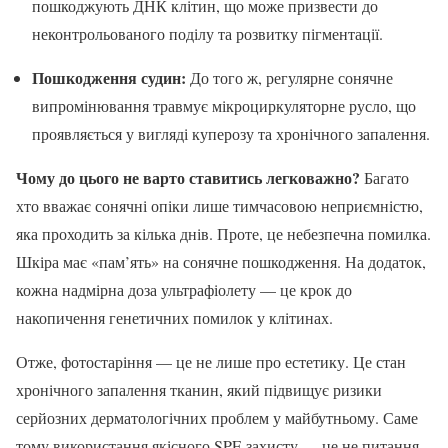
пошкоджують ДНК клітин, що може призвести до
неконтрольованого поділу та розвитку пігментації.
Пошкодження судин:
До того ж, регулярне сонячне
випромінювання травмує мікроциркуляторне русло, що
проявляється у вигляді куперозу та хронічного запалення.
Чому до цього не варто ставитись легковажно?
Багато
хто вважає сонячні опіки лише тимчасовою неприємністю,
яка проходить за кілька днів. Проте, це небезпечна помилка.
Шкіра має «пам’ять» на сонячне пошкодження. На додаток,
кожна надмірна доза ультрафіолету — це крок до
накопичення генетичних помилок у клітинах.
Отже, фотостаріння — це не лише про естетику. Це стан
хронічного запалення тканин, який підвищує ризики
серйозних дерматологічних проблем у майбутньому. Саме
тому використання якісного SPF-захисту — це не питання