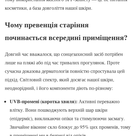
косметики, а база довголіття нашої шкіри.
Чому превенція старіння
починається всередині приміщення?
Довгий час вважалося, що сонцезахисний засіб потрібен
лише на пляжі або під час тривалих прогулянок. Проте
сучасна доказова дерматологія повністю спростувала цей
підхід. Світловий спектр, який досягає нашої шкіри,
неоднорідний, і його компоненти діють по-різному:
UVB-промені (коротка хвиля):
Активні переважно
влітку. Вони пошкоджують верхній шар шкіри
(епідерміс), викликаючи опіки та стимулюючи засмагу.
Звичайне віконне скло блокує до 95% цих променів, тому
в приміщенні ми в безпеці від опіків.