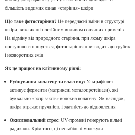
більшість видимих ознак «старіння» шкіри.
Що таке фотостаріння?
Це передчасні зміни в структурі
шкіри, викликані постійним впливом сонячних променів.
На відміну від природного старіння, при якому шкіра
поступово стоншується, фотостаріння призводить до грубих
і незворотних змін.
Як це працює на клітинному рівні:
Руйнування колагену та еластину:
Ультрафіолет
активує ферменти (матриксні металопротеїнази), які
буквально «розрізають» волокна колагену. Як наслідок,
шкіра втрачає пружність і здатність до відновлення.
Окислювальний стрес:
UV-промені генерують вільні
радикали. Крім того, ці нестабільні молекули