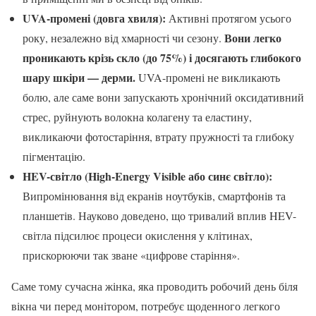
UVA-промені (довга хвиля):
Активні протягом усього
Вони легко
року, незалежно від хмарності чи сезону.
проникають крізь скло (до 75%) і досягають глибокого
шару шкіри — дерми.
UVA-промені не викликають
болю, але саме вони запускають хронічний оксидативний
стрес, руйнують волокна колагену та еластину,
викликаючи фотостаріння, втрату пружності та глибоку
пігментацію.
HEV-світло (High-Energy Visible або синє світло):
Випромінювання від екранів ноутбуків, смартфонів та
планшетів. Науково доведено, що тривалий вплив HEV-
світла підсилює процеси окислення у клітинах,
прискорюючи так зване «цифрове старіння».
Саме тому сучасна жінка, яка проводить робочий день біля
вікна чи перед монітором, потребує щоденного легкого