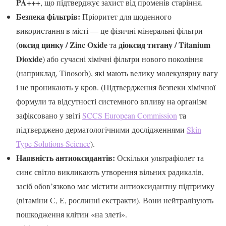
PA+++
, що підтверджує захист від променів старіння.
Безпека фільтрів:
Пріоритет для щоденного
використання в місті — це фізичні мінеральні фільтри
оксид цинку / Zinc Oxide
діоксид титану / Titanium
(
та
Dioxide
) або сучасні хімічні фільтри нового покоління
(наприклад, Tinosorb), які мають велику молекулярну вагу
і не проникають у кров. (Підтвердження безпеки хімічної
формули та відсутності системного впливу на організм
зафіксовано у звіті
SCCS European Commission
та
підтверджено дерматологічними дослідженнями
Skin
Type Solutions Science
).
Наявність антиоксидантів:
Оскільки ультрафіолет та
синє світло викликають утворення вільних радикалів,
засіб обов’язково має містити антиоксидантну підтримку
(вітаміни С, Е, рослинні екстракти). Вони нейтралізують
пошкодження клітин «на злеті».