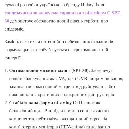
сучасні розробки українського бренду Hillary. Їхня
сонцезахисна зволожуюча сироватка з вітаміном С SPF
30
демонструє абсолютно новий рівень турботи про
епідерміс.
Замість важких та потенційно небезпечних складників,
формула цього засобу базується на трикомпонентній
синергії:
Оптимальний міський захист (SPF 30):
Забезпечує
надійне блокування як UVA, так і UVB випромінювання,
захищаючи колагеновий матрикс від руйнування, без
використання критичних ендокринних диструкторів.
Стабілізована форма вітаміну С:
Працює як
біологічний щит. Він підсилює дію сонцезахисних
компонентів, нейтралізує оксидативний стрес від
комп’ютерних моніторів (HEV-світла) та делікатно