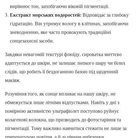
вирівнює тон, запобігаючи віковій пігментації.
Екстракт морських водоростей:
Відповідає за глибоку
гідратацію. Він утримує вологу в клітинах, запобігаючи
зневодненню, яке часто провокують традиційні
сонцезахисні засоби.
Завдяки невагомій текстурі флюїду, сироватка миттєво
адаптується до шкіри, не залишає липкого шару чи білих
слідів, що робить її бездоганною базою під щоденний
макіяж.
Розуміння того, як сонце впливає на нашу шкіру, не
обмежується лише літніми відпустками. Навіть у дні з
помірною активністю ультрафіолет поступово руйнує
колагенові волокна, що призводить до фотостаріння та
пігментації. Тому важливо навчитися стежити не лише за
температурою повітря, а й за рівнем небезпеки