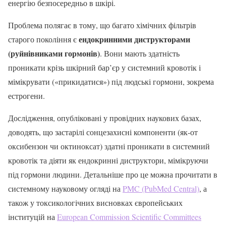
енергію безпосередньо в шкірі.
Проблема полягає в тому, що багато хімічних фільтрів
ендокринними диструкторами
старого покоління є
(руйнівниками гормонів)
. Вони мають здатність
проникати крізь шкірний бар’єр у системний кровотік і
мімікрувати («прикидатися») під людські гормони, зокрема
естрогени.
Дослідження, опубліковані у провідних наукових базах,
доводять, що застарілі сонцезахисні компоненти (як-от
оксибензон чи октиноксат) здатні проникати в системний
кровотік та діяти як ендокринні диструктори, мімікруючи
під гормони людини. Детальніше про це можна прочитати в
системному науковому огляді на
PMC (PubMed Central)
, а
також у токсикологічних висновках європейських
інституцій на
European Commission Scientific Committees