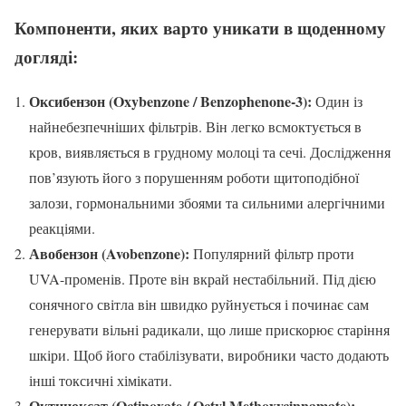
Компоненти, яких варто уникати в щоденному
догляді:
Оксибензон (Oxybenzone / Benzophenone-3):
Один із
найнебезпечніших фільтрів. Він легко всмоктується в
кров, виявляється в грудному молоці та сечі. Дослідження
пов’язують його з порушенням роботи щитоподібної
залози, гормональними збоями та сильними алергічними
реакціями.
Авобензон (Avobenzone):
Популярний фільтр проти
UVA-променів. Проте він вкрай нестабільний. Під дією
сонячного світла він швидко руйнується і починає сам
генерувати вільні радикали, що лише прискорює старіння
шкіри. Щоб його стабілізувати, виробники часто додають
інші токсичні хімікати.
Октиноксат (Octinoxate / Octyl Methoxycinnamate):