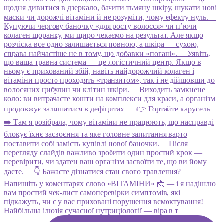
Найбільша ілюзія сучасної нутриціології — віра в т