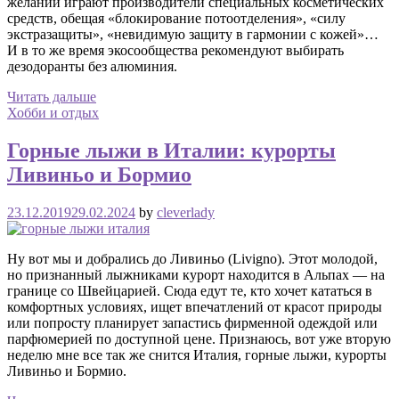
желании играют производители специальных косметических
средств, обещая «блокирование потоотделения», «силу
экстразащиты», «невидимую защиту в гармонии с кожей»…
И в то же время экосообщества рекомендуют выбирать
дезодоранты без алюминия.
Читать дальше
Хобби и отдых
Горные лыжи в Италии: курорты
Ливиньо и Бормио
23.12.2019
29.02.2024
by
cleverlady
Ну вот мы и добрались до Ливиньо (Livigno). Этот молодой,
но признанный лыжниками курорт находится в Альпах — на
границе со Швейцарией. Сюда едут те, кто хочет кататься в
комфортных условиях, ищет впечатлений от красот природы
или попросту планирует запастись фирменной одеждой или
парфюмерией по доступной цене. Признаюсь, вот уже вторую
неделю мне все так же снится Италия, горные лыжи, курорты
Ливиньо и Бормио.