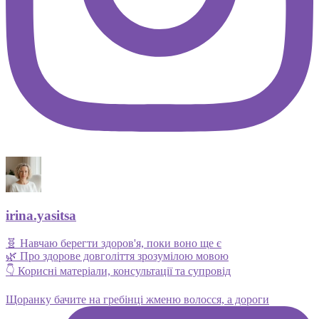
irina.yasitsa
🧬 Навчаю берегти здоров'я, поки воно ще є
🌿 Про здорове довголіття зрозумілою мовою
👇 Корисні матеріали, консультації та супровід
Щоранку бачите на гребінці жменю волосся, а дороги