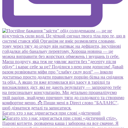
Багато хто з нас здригається при слові «дієтичний