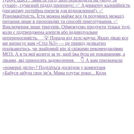
«Бабуся забула своє ім’я. Мама плутає роки... Коли