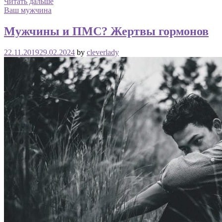
Читать дальше
Ваш мужчина
Мужчины и ПМС? Жертвы гормонов
22.11.2019
29.02.2024
by
cleverlady